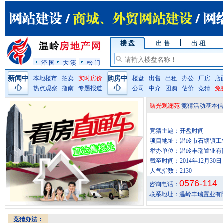
楼 盘
出 售
出 租
泽 国
大 溪
松 门
新闻中
本地楼市
拍卖
实时房价
购房中
楼盘
出售
出租
办公
厂房
店
心
心
热点观察
指南
专题报道
公司
中介
团购
估价
竞猜
免
曙光观澜苑
竞猜活动基本信
竞猜主题：开盘时间
项目地址：温岭市石塘镇工
举办单位：温岭丰瑞置业有
截至时间：2014年12月30日
人气指数：2130
0576-114
咨询电话：
联系地址：温岭丰瑞置业有
竞猜办法：