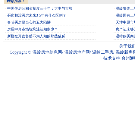
精彩推荐：
·
中国住房公积金制度三十年：大事与大势
·
温岭集体土
·
买房和没买房未来3-5年有什么区别？
·
温岭国有土
·
春节买房要当心的五大陷阱
·
天津中原市
·
房屋中介市场坑坑洼洼知多少？
·
房产证未够
·
新楼盘开盘售罄不为人知的那些猫腻
·
温岭购买商
关于我
Copyright ©
温岭房地信息网
/
温岭房地产网
/
温岭二手房
/
温岭新房
技术支持
台州通