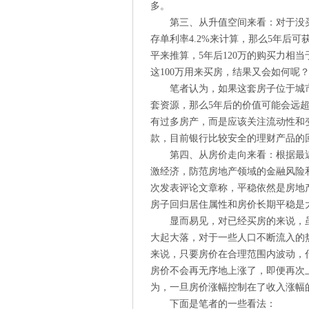
多。
第三、从升值空间来看：对于没买
存单利率4.2%来计算，那么5年后可
平来推算，5年后120万的购买力相
这100万用来买房，结果又会如何呢
笔者认为，如果这套房子位于城
套资源，那么5年后的价值可能会远
有过多房产，而是应该关注流动性和
款，目前银行比较安全的理财产品的
第四、从房价走向来看：根据最
激经济，防范房地产领域的金融风险
次发表评论文章称，平稳依然是房地产
房子回归居住属性和房价长期平稳是
显而易见，对已经买房的来说，
大起大落，对于一些人口不断流入的
来说，只要房价在合理范围内波动，
房价不会再无序地上涨了，即便再次
为，一旦房价涨幅控制在了收入涨幅
​下面是笔者的一些看法：