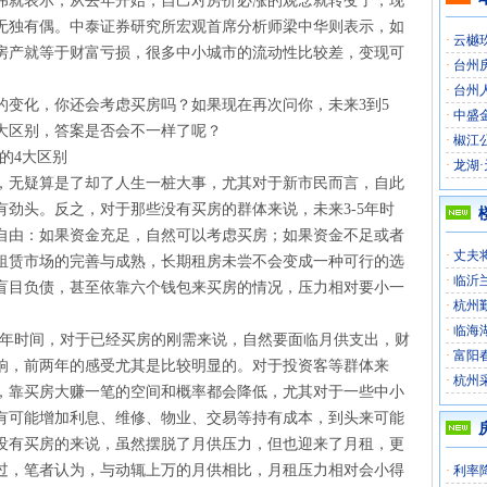
伟就表示，从去年开始，自己对房价必涨的观念就转变了，现
无独有偶。中泰证券研究所宏观首席分析师梁中华则表示，如
·
云樾玖
房产就等于财富亏损，很多中小城市的流动性比较差，变现可
·
台州
·
台州
的变化，你还会考虑买房吗？如果现在再次问你，未来3到5
·
中盛金
大区别，答案是否会不一样了呢？
·
椒江
的4大区别
·
龙湖·
，无疑算是了却了人生一桩大事，尤其对于新市民而言，自此
劲头。反之，对于那些没有买房的群体来说，未来3-5年时
自由：如果资金充足，自然可以考虑买房；如果资金不足或者
·
丈夫
租赁市场的完善与成熟，长期租房未尝不会变成一种可行的选
·
临沂
盲目负债，甚至依靠六个钱包来买房的情况，压力相对要小一
·
杭州
·
临海
5年时间，对于已经买房的刚需来说，自然要面临月供支出，财
·
富阳
响，前两年的感受尤其是比较明显的。对于投资客等群体来
·
杭州
，靠买房大赚一笔的空间和概率都会降低，尤其对于一些中小
有可能增加利息、维修、物业、交易等持有成本，到头来可能
没有买房的来说，虽然摆脱了月供压力，但也迎来了月租，更
过，笔者认为，与动辄上万的月供相比，月租压力相对会小得
·
利率