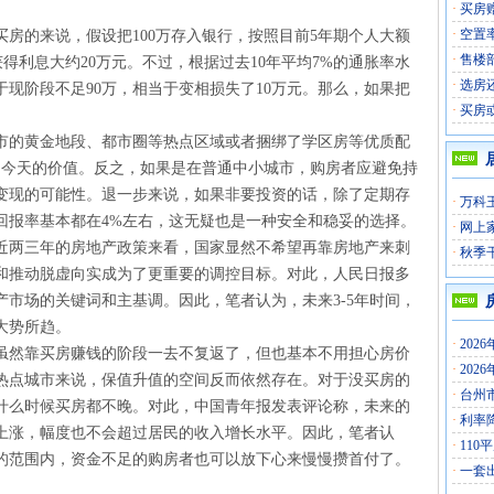
·
买房
·
空置
房的来说，假设把100万存入银行，按照目前5年期个人大额
·
售楼
获得利息大约20万元。不过，根据过去10年平均7%的通胀率水
·
选房
当于现阶段不足90万，相当于变相损失了10万元。那么，如果把
·
买房
？
市的黄金地段、都市圈等热点区域或者捆绑了学区房等优质配
超今天的价值。反之，如果是在普通中小城市，购房者应避免持
变现的可能性。退一步来说，如果非要投资的话，除了定期存
·
万科
回报率基本都在4%左右，这无疑也是一种安全和稳妥的选择。
·
网上
近两三年的房地产政策来看，国家显然不希望再靠房地产来刺
·
秋季
和推动脱虚向实成为了更重要的调控目标。对此，人民日报多
市场的关键词和主基调。因此，笔者认为，未来3-5年时间，
大势所趋。
·
202
虽然靠买房赚钱的阶段一去不复返了，但也基本不用担心房价
·
202
热点城市来说，保值升值的空间反而依然存在。对于没买房的
·
台州
什么时候买房都不晚。对此，中国青年报发表评论称，未来的
·
利率
上涨，幅度也不会超过居民的收入增长水平。因此，笔者认
·
110
的范围内，资金不足的购房者也可以放下心来慢慢攒首付了。
·
一套