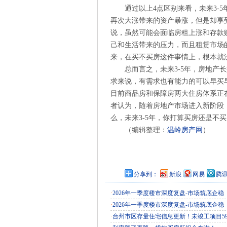
通过以上4点区别来看，未来3-
再次大涨带来的资产暴涨，但是却享
说，虽然可能会面临房租上涨和存款
己和生活带来的压力，而且租赁市场
来，在买不买房这件事情上，根本就
总而言之，未来3-5年，房地产
求来说，有需求也有能力的可以早买
目前商品房和保障房两大住房体系正
者认为，随着房地产市场进入新阶段，
么，未来3-5年，你打算买房还是不
（编辑整理：
温岭房产网
）
分享到：
新浪
网易
腾
·
2026年一季度楼市深度复盘-市场筑底企稳
·
2026年一季度楼市深度复盘-市场筑底企稳
·
台州市区存量住宅信息更新！未竣工项目5