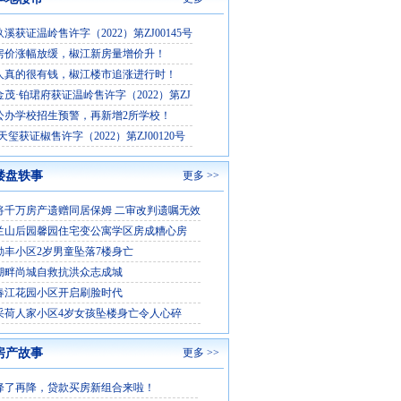
溪获证温岭售许字（2022）第ZJ00145号
房价涨幅放缓，椒江新房量增价升！
人真的很有钱，椒江楼市追涨进行时！
茂·铂珺府获证温岭售许字（2022）第ZJ
公办学校招生预警，再新增2所学校！
天玺获证椒售许字（2022）第ZJ00120号
楼盘轶事
更多 >>
将千万房产遗赠同居保姆 二审改判遗嘱无效
兰山后园馨园住宅变公寓学区房成糟心房
勤丰小区2岁男童坠落7楼身亡
湖畔尚城自救抗洪众志成城
春江花园小区开启刷脸时代
采荷人家小区4岁女孩坠楼身亡令人心碎
房产故事
更多 >>
降了再降，贷款买房新组合来啦！