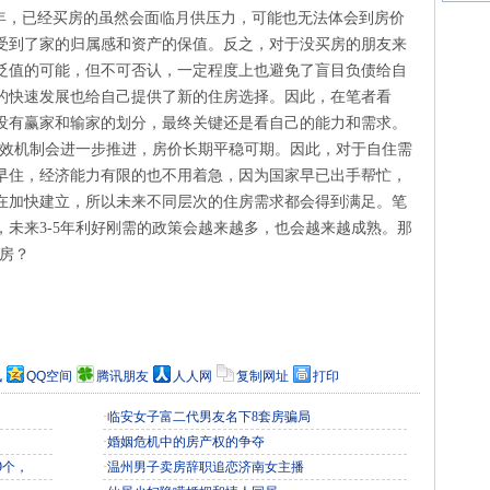
5年，已经买房的虽然会面临月供压力，可能也无法体会到房价
受到了家的归属感和资产的保值。反之，对于没买房的朋友来
贬值的可能，但不可否认，一定程度上也避免了盲目负债给自
的快速发展也给自己提供了新的住房选择。因此，在笔者看
没有赢家和输家的划分，最终关键还是看自己的能力和需求。
长效机制会进一步推进，房价长期平稳可期。因此，对于自住需
早住，经济能力有限的也不用着急，因为国家早已出手帮忙，
在加快建立，所以未来不同层次的住房需求都会得到满足。笔
未来3-5年利好刚需的政策会越来越多，也会越来越成熟。那
买房？
讯
QQ空间
腾讯朋友
人人网
复制网址
打印
·
临安女子富二代男友名下8套房骗局
·
婚姻危机中的房产权的争夺
9个，
·
温州男子卖房辞职追恋济南女主播