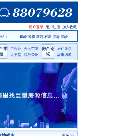
温岭房产
用户登录
用户注册
加入收藏
网手机版
分站：
横峰
箬横
新河
石塘
滨海
温峤
产学
产权证
合同范本
房产论
房产评点
校
坛
大学堂
税务公证
故事访谈
本地楼市
更多 >>