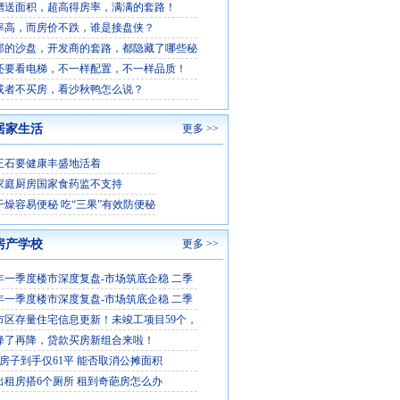
赠送面积，超高得房率，满满的套路！
率高，而房价不跌，谁是接盘侠？
部的沙盘，开发商的套路，都隐藏了哪些秘
还要看电梯，不一样配置，不一样品质！
或者不买房，看沙秋鸭怎么说？
居家生活
更多 >>
王石要健康丰盛地活着
家庭厨房国家食药监不支持
干燥容易便秘 吃“三果”有效防便秘
房产学校
更多 >>
6年一季度楼市深度复盘-市场筑底企稳 二季
6年一季度楼市深度复盘-市场筑底企稳 二季
市区存量住宅信息更新！未竣工项目59个，
降了再降，贷款买房新组合来啦！
平房子到手仅61平 能否取消公摊面积
出租房搭6个厕所 租到奇葩房怎么办