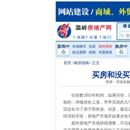
楼 
泽 国
大 溪
松 门
新闻中
本地楼市
拍卖
实时房价
购房中
心
心
热点观察
指南
专题报道
首页
>购房指南> 正文
买房和没买
来源：浪迹金融
往前数3到5年时间，如果问你
致的：伴随房价上涨，早早买房的几
旧还在为了房子而奔波。但是，最近
经济的手段，房地产市场开始逐步告
面对房地产市场持续调整，不仅