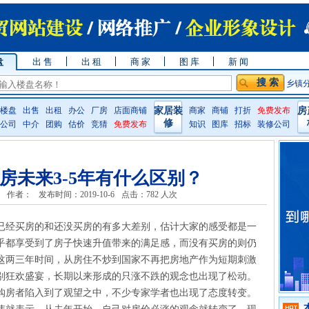
盘
出 售
出 租
商 家
图 库
新 闻
乡镇
楼盘
出售
出租
办公
厂房
店面商铺
家居装
商家
商铺
打折
免费发布
房
修
公司
中介
团购
估价
竞猜
免费发布
知识
图库
招标
装修公司
房未来3-5年有什么区别？
作者：
发布时间：2019-10-6
点击：
782 人次
，已经买房的和还没买房的有多大差别，估计大家的感受都是一
乎都享受到了房子快速升值带来的满足感，而没有买房的则仍
这两三年时间，从房住不炒到国家不再把房地产作为短期刺激
别狂欢盛宴，长期以来形成的只涨不跌的观念也出现了松动。
购房者陷入到了观望之中，不少专家学者也出现了态度转变。