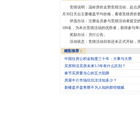
竞猜说明：温岭房价走势竞猜活动，起点房价为
月30日天台主要楼盘平均价格，看谁竞猜房价
评选办法：注册会员参与竞猜活动者提交的竞
100名，为本次竞猜活动的优胜者，获得参与
奖励办法：另行公告。
活动状态：竞猜活动目前还未正式开始，
精彩推荐：
·
中国住房公积金制度三十年：大事与大势
·
买房和没买房未来3-5年有什么区别？
·
春节买房要当心的五大陷阱
·
房屋中介市场坑坑洼洼知多少？
·
新楼盘开盘售罄不为人知的那些猫腻