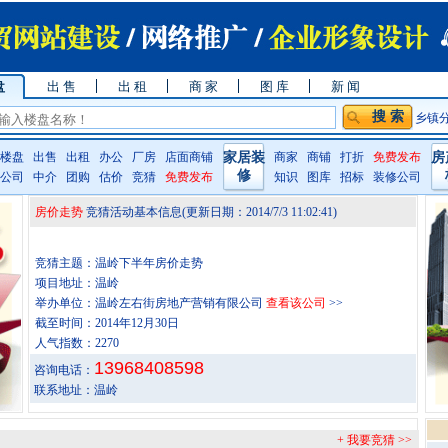
盘
出 售
出 租
商 家
图 库
新 闻
乡镇
楼盘
出售
出租
办公
厂房
店面商铺
家居装
商家
商铺
打折
免费发布
房
修
公司
中介
团购
估价
竞猜
免费发布
知识
图库
招标
装修公司
房价走势
竞猜活动基本信息
(更新日期：
2014/7/3 11:02:41
)
竞猜主题：温岭下半年房价走势
项目地址：温岭
举办单位：温岭左右街房地产营销有限公司
查看该公司
>>
截至时间：2014年12月30日
人气指数：2270
13968408598
咨询电话：
联系地址：温岭
+ 我要竞猜 >>