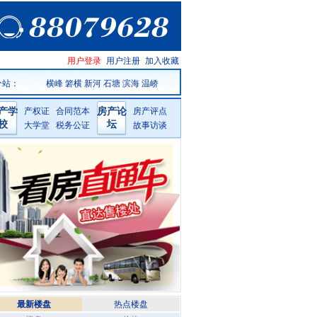
温岭房产
用户登录
用户注册
加入收藏
网手机版
分站：
横峰
箬横
新河
石塘
滨海
温峤
产学
产权证
合同范本
房产论
房产评点
校
坛
大学堂
税务公证
故事访谈
最新楼盘
热点楼盘