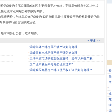
2014年7月30日温岭地区主要楼盘平均价格，竞猜房价时点为2014年12
更接近该时点网站公布的实际均价。
猜房价，与本站公布的2014年12月30日温岭主要楼盘平均价格最接近的前
举办单位举行的现场抽奖活动。
开始时间另行公告，敬请期待。
+ 更多 >>
·
温岭集体土地房屋不动产证如何办理
·
温岭国有土地房屋不动产证怎么办理
·
天津中原市场研究员张玉支招：如何识别假产权
·
房产证未够五年可先公证后过户?
·
温岭购买商品房土地（使用权）证书如何办理？
·
云
·
台
·
台
·
中
·
椒
·
龙
·
玖
·
温