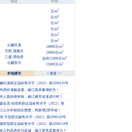
楼盘
价格
2
元/m
2
元/m
2
元/m
2
元/m
2
元/m
2
元/m
云樾玖溪
2
24000元/m
天阳·珑栖天
2
24000元/m
三盛·璞悦府
2
起价21000元/m
云樾东方
2
15000元/m
本地楼市
+ 更多 >>
樾玖溪获证温岭售许字（2022）第ZJ00145号
州房价涨幅放缓，椒江新房量增价升！
州人真的很有钱，椒江楼市追涨进行时！
盛金茂·铂珺府获证温岭售许字（2022）第
江公办学校招生预警，再新增2所学校！
湖·天玺获证椒售许字（2022）第ZJ00120号
珑和玺获证温岭售许字（2022）第ZJ00114号
岭入列高房价10县城，椒江更具发展潜力？