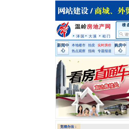
楼 
泽 国
大 溪
松 门
新闻中
本地楼市
拍卖
实时房价
购房中
心
心
热点观察
指南
专题报道
竞猜办法：